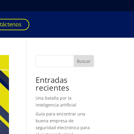
táctenos
Buscar
Entradas
recientes
Una batalla por la
inteligencia artificial
Guía para encontrar una
buena empresa de
seguridad electrónica para