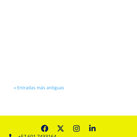
Haremos presencia en el 5° Congreso
Integrado de...
« Entradas más antiguas
+57 601 7433164